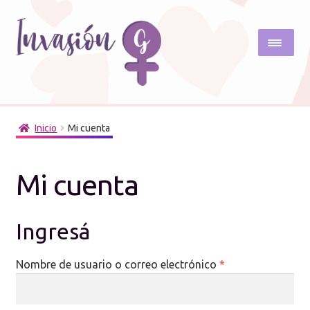
Ir
Ir
a
al
la
contenido
navegación
Expand
Productos
el
Inicio
Mi cuenta
menú
Expand
Servicios
hijo
el
menú
Mi cuenta
Sobre mí
hijo
Contacto
Ingresá
Nombre de usuario o correo electrónico
*